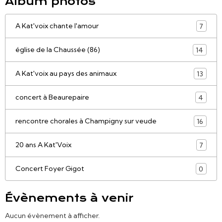
Album photos
A Kat'voix chante l'amour
7
église de la Chaussée (86)
14
A Kat'voix au pays des animaux
13
concert à Beaurepaire
4
rencontre chorales à Champigny sur veude
16
20 ans A Kat'Voix
7
Concert Foyer Gigot
0
Évènements à venir
Aucun évènement à afficher.