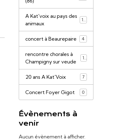
(86)
A Kat'voix au pays des
13
animaux
concert à Beaurepaire
4
rencontre chorales à
16
Champigny sur veude
20 ans A Kat'Voix
7
Concert Foyer Gigot
0
Évènements à
venir
Aucun évènement à afficher.