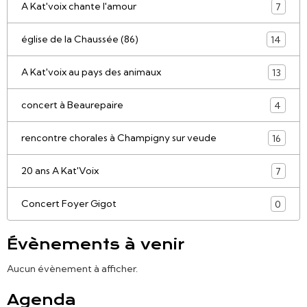
A Kat'voix chante l'amour
7
église de la Chaussée (86)
14
A Kat'voix au pays des animaux
13
concert à Beaurepaire
4
rencontre chorales à Champigny sur veude
16
20 ans A Kat'Voix
7
Concert Foyer Gigot
0
Évènements à venir
Aucun évènement à afficher.
Agenda